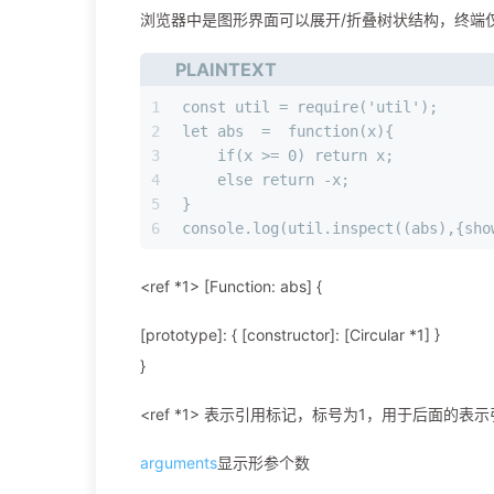
浏览器中是图形界面可以展开/折叠树状结构，终端
PLAINTEXT
1
const util = require('util');
2
let abs  =  function(x){
3
    if(x >= 0) return x;
4
    else return -x;
5
}
6
console.log(util.inspect((abs),{sho
<ref *1> [Function: abs] {
[prototype]: { [constructor]: [Circular *1] }
}
<ref *1> 表示引用标记，标号为1，用于后面的表
arguments
显示形参个数