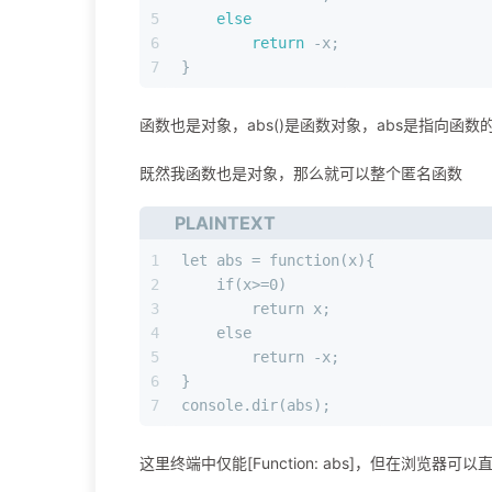
5
else
6
return
 -x;
7
}
函数也是对象，abs()是函数对象，abs是指向函数的变量
既然我函数也是对象，那么就可以整个匿名函数
PLAINTEXT
1
let abs = function(x){
2
    if(x>=0)
3
        return x;
4
    else
5
        return -x;
6
}
7
console.dir(abs);
这里终端中仅能[Function: abs]，但在浏览器