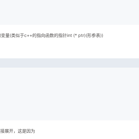
(类似于c++的指向函数的指针int (* ptr)(形参表))
可以直接展开，这是因为