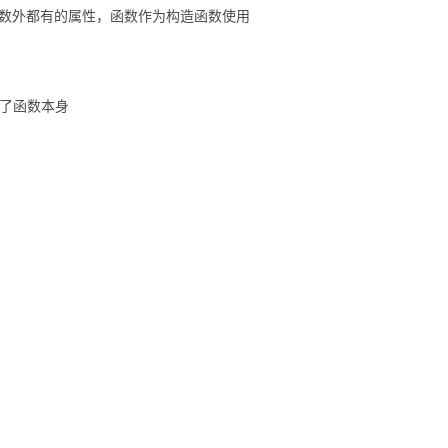
lar *1]除箭头函数外都有的属性，函数作为构造函数使用
了函数本身