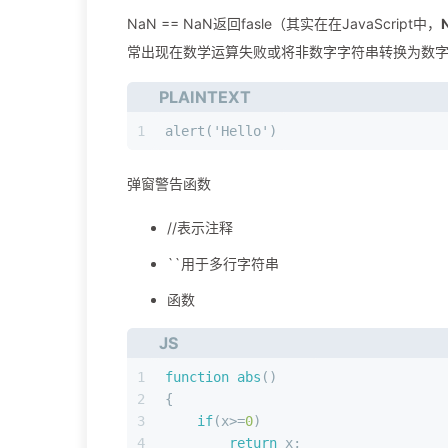
NaN == NaN返回fasle（其实在在JavaScript中，
常出现在数学运算失败或将非数字字符串转换为数
PLAINTEXT
1
alert('Hello')
弹窗警告函数
//表示注释
``用于多行字符串
函数
JS
1
function
abs
(
)
2
{
3
if
(x>=
0
)
4
return
 x;