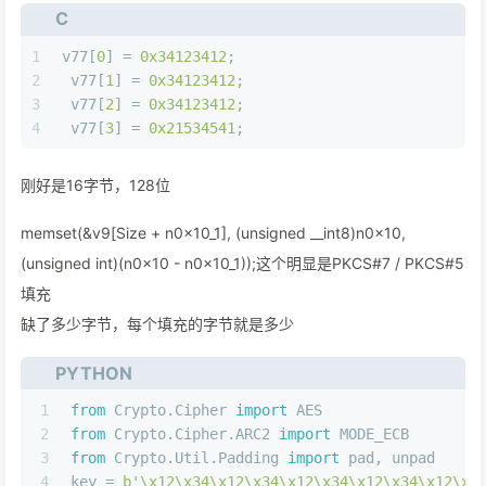
C
1
v77[
0
] = 
0x34123412
;
2
 v77[
1
] = 
0x34123412
;
3
 v77[
2
] = 
0x34123412
;
4
 v77[
3
] = 
0x21534541
;
刚好是16字节，128位
memset(&v9[Size + n0x10_1], (unsigned __int8)n0x10,
(unsigned int)(n0x10 - n0x10_1));这个明显是PKCS#7 / PKCS#5
填充
缺了多少字节，每个填充的字节就是多少
PYTHON
1
from
 Crypto.Cipher 
import
 AES
2
from
 Crypto.Cipher.ARC2 
import
 MODE_ECB
3
from
 Crypto.Util.Padding 
import
 pad, unpad
4
key = 
b'\x12\x34\x12\x34\x12\x34\x12\x34\x12\x3