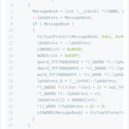
6
    {
7
      MessageBoxA = (
int
 (__stdcall *)(HWND, LP
8
      ::lpAddress = MessageBoxA;
9
if
 ( MessageBoxA )
10
      {
11
        VirtualProtect(MessageBoxA, 
0xEu
, 
0x40u
12
        lpAddress = ::lpAddress;
13
        LOWORD(v3) = 
0xB848
;
14
        WORD5(v3) = 
0xE0FF
;
15
        qword_7FF7ABBA8AE8 = *(_QWORD *)::lpAdd
16
        dword_7FF7ABBA8AF0 = *((_DWORD *)::lpAd
17
        word_7FF7ABBA8AF4 = *((_WORD *)::lpAddr
18
        lpAddress_0 = (__int64)::lpAddress;
19
        *(_QWORD *)((
char
 *)&v3 + 
2
) = sub_7FF7
20
        *(_QWORD *)::lpAddress = v3;
21
        lpAddress[
2
] = DWORD2(v3);
22
        *((_WORD *)lpAddress + 
6
) = 
0
;
23
        LODWORD(MessageBoxA) = VirtualProtect(:
24
      }
25
    }