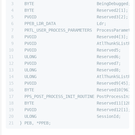
3
  BYTE                          BeingDebugged;
4
  BYTE                          Reserved2[1];
5
  PVOID                         Reserved3[2];
6
  PPEB_LDR_DATA                 Ldr;
7
  PRTL_USER_PROCESS_PARAMETERS  ProcessParamete
8
  PVOID                         Reserved4[3];
9
  PVOID                         AtlThunkSListPt
10
  PVOID                         Reserved5;
11
  ULONG                         Reserved6;
12
  PVOID                         Reserved7;
13
  ULONG                         Reserved8;
14
  ULONG                         AtlThunkSListPt
15
  PVOID                         Reserved9[45];
16
  BYTE                          Reserved10[96];
17
  PPS_POST_PROCESS_INIT_ROUTINE PostProcessInit
18
  BYTE                          Reserved11[128]
19
  PVOID                         Reserved12[1];
20
  ULONG                         SessionId;
21
} PEB, *PPEB;