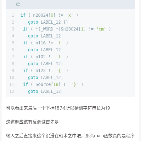
C
1
if
 ( n28024[
0
] != 
'x'
 )
2
goto
 LABEL_12;{}
3
if
 ( *(_WORD *)&n28024[
1
] != 
'cm'
 )
4
goto
 LABEL_12;
5
if
 ( n116 != 
't'
 )
6
goto
 LABEL_12;
7
if
 ( n102 != 
'f'
 )
8
goto
 LABEL_12;
9
if
 ( n123 != 
'{'
 )
10
goto
 LABEL_12;
11
if
 ( Source[
18
] != 
'}'
 )
12
goto
 LABEL_12;
可以看出来最后一个下标18为}所以猜测字符串长为19
这道题应该有反调试首先是
输入之后直接来这个沉浸在幻术之中吧，那么main函数真的是程序