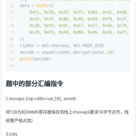
5
data = 
bytes
([
6
0xF2
, 
0x7B
, 
0x7E
, 
0x75
, 
0xB4
, 
0x5C
, 
0x08
, 
0
7
0x19
, 
0x3C
, 
0x8A
, 
0x4A
, 
0x04
, 
0xF8
, 
0x1F
, 
0
8
0x1B
, 
0x05
, 
0x9C
, 
0xE7
, 
0x27
, 
0x40
, 
0x78
, 
0
9
0x28
, 
0xF6
, 
0xA8
, 
0xB8
, 
0x06
, 
0xC6
, 
0xC5
, 
0
10
])
11
cipher = AES.new(key, AES.MODE_ECB)
12
decode = unpad(cipher.decrypt(data),
16
)
13
print
(decode)
14
题中的部分汇编指令
1.movaps [rsp+48h+var_18], xmm6
将128为的XMM6寄存器保存到栈上(movaps要求16字节对齐，栈
帧要严格对其)
2.cdq