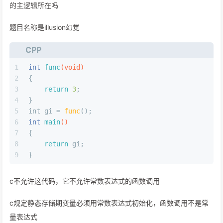
的主逻辑所在吗
题目名称是illusion幻觉
CPP
1
int
func
(
void
)
2
{
3
return
3
;
4
}
5
int
 gi = 
func
();
6
int
main
()
7
{
8
return
 gi;
9
}
c不允许这代码，它不允许常数表达式的函数调用
c规定静态存储期变量必须用常数表达式初始化，函数调用不是常
量表达式